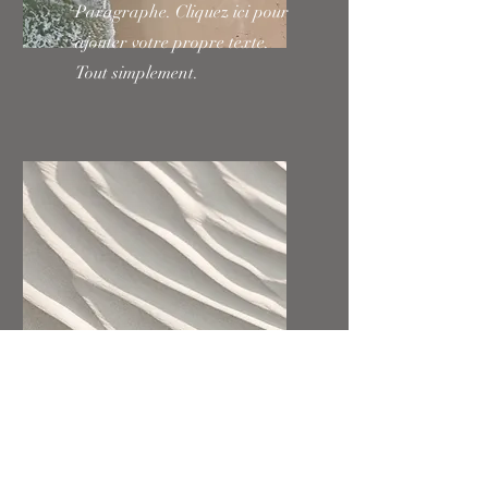
Paragraphe. Cliquez ici pour
ajouter votre propre texte.
Tout simplement.
Nom du service
I'm a paragraph. Click here to
add your own text and edit
me. It’s easy.